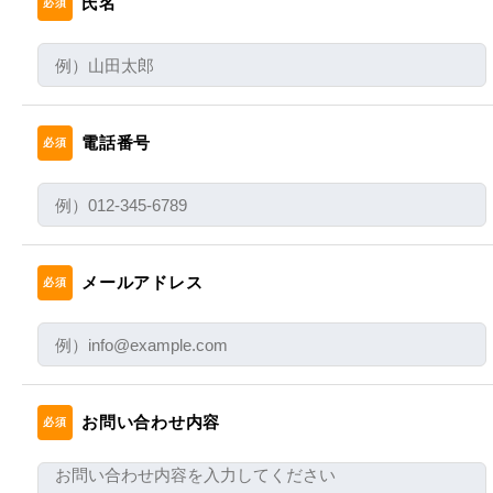
氏名
必須
会社名、氏名、電話番号、メールアドレス
事業紹介
個人情報の第三者提供について
ご本人の同意がある場合または法令に基づく場合を除
採用情報
き、今回ご入力いただく個人情報は第三者に提供しま
電話番号
必須
せん。
コラム
個人情報の委託について
健康企業宣言
個人情報の取扱いを外部に委託する場合は、当社が規
定する個人情報管理基準を満たす企業を選定して委託
お問い合わせ
メールアドレス
を行い、適切な取扱いが行われるよう監督します。
必須
個人情報保護方針
取得した個人情報の開示等及びお問合せ窓
口
情報セキュリティ基本方針
本人からの求めにより、当社が本件により取得した個
人情報の利用目的の通知・開示・訂正・追加・削除・
お問い合わせ内容
必須
利用停止・消去の請求、第三者提供記録の開示の請
求、第三者提供の停止の請求に応じます。
HOME
新着情報
会社概要
事業紹介
採用情報
コラム