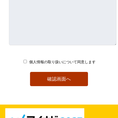
開示等に応じる窓口は、当該の「お問合せフォーム」
になります。
個人情報における任意性について
個人情報のご提供は、ご本人の任意です。ただし、必
須項目をご入力いただけない場合は本フォームをご利
用いただけませんので、ご了承ください。
また、上記の内容に同意いただいた場合のみ、同意欄
にチェックの上、確認ボタンを押してください。
個人情報の取り扱いについて同意します