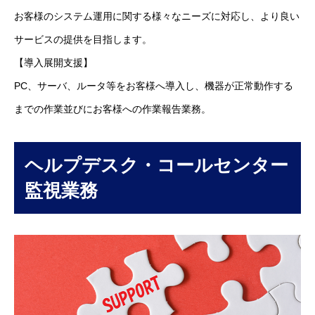
コラム
お客様のシステム運用に関する様々なニーズに対応し、より良い
健康企業宣言
サービスの提供を目指します。
【導入展開支援】
お問い合わせ
PC、サーバ、ルータ等をお客様へ導入し、機器が正常動作する
個人情報保護方針
までの作業並びにお客様への作業報告業務。
情報セキュリティ基本方針
ヘルプデスク・コールセンター
監視業務
HOME
新着情報
会社概要
事業紹介
採用情報
コラム