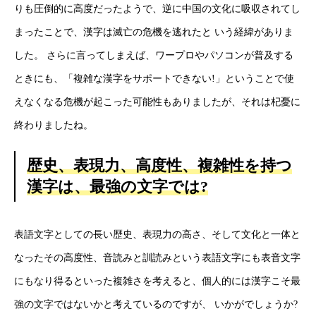
りも圧倒的に高度だったようで、逆に中国の文化に吸収されてし
個人情報保護方針
まったことで、漢字は滅亡の危機を逃れたと いう経緯がありま
した。 さらに言ってしまえば、ワープロやパソコンが普及する
情報セキュリティ基本方針
ときにも、「複雑な漢字をサポートできない!」ということで使
えなくなる危機が起こった可能性もありましたが、それは杞憂に
終わりましたね。
HOME
新着情報
会社概要
事業紹介
採用情報
コラム
歴史、表現力、高度性、複雑性を持つ
漢字は、最強の文字では?
表語文字としての長い歴史、表現力の高さ、そして文化と一体と
なったその高度性、音読みと訓読みという表語文字にも表音文字
にもなり得るといった複雑さを考えると、個人的には漢字こそ最
強の文字ではないかと考えているのですが、 いかがでしょうか?