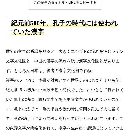
この記事のタイトルとURLをコピーする
紀元前500年、孔子の時代には使われ
ていた漢字
世界の文字の系譜を見ると、大きくエジプトの流れを汲むラテン
文字文化圏と、中国の漢字の流れを汲む漢字文化圏とがありま
す。もちろん日本は、後者の漢字文化圏ですね。
漢字のルーツは、本書が対象とする世界史のはじまりよりも前、
紀元前15世紀頃の中国殷王朝の時代でした。占いとして行われて
いた亀卜の法に、象形文字である甲骨文字が使われていたので
す。亀卜の法では、亀の甲羅や獣の骨に質問を刻んで火に当て
て、その裂け目によって占いを行っていたと言われています。こ
の象形文字が簡略化されて、漢字を生み出す起源になっていきま