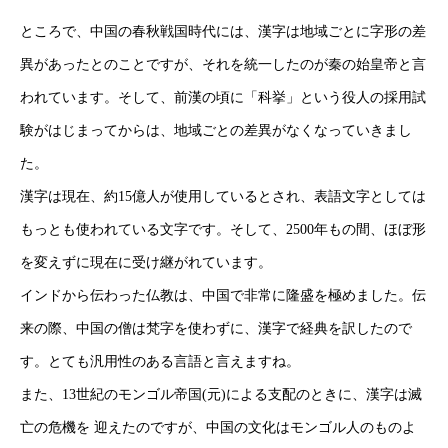
ところで、中国の春秋戦国時代には、漢字は地域ごとに字形の差
異があったとのことですが、それを統一したのが秦の始皇帝と言
われています。そして、前漢の頃に「科挙」という役人の採用試
HOME
験がはじまってからは、地域ごとの差異がなくなっていきまし
新着情報
た。
漢字は現在、約15億人が使用しているとされ、表語文字としては
会社概要
もっとも使われている文字です。そして、2500年もの間、ほぼ形
事業紹介
を変えずに現在に受け継がれています。
採用情報
インドから伝わった仏教は、中国で非常に隆盛を極めました。伝
来の際、中国の僧は梵字を使わずに、漢字で経典を訳したので
コラム
す。とても汎用性のある言語と言えますね。
健康企業宣言
また、13世紀のモンゴル帝国(元)による支配のときに、漢字は滅
亡の危機を 迎えたのですが、中国の文化はモンゴル人のものよ
お問い合わせ