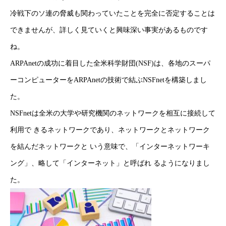
HOME
冷戦下のソ連の脅威も関わっていたことを完全に否定することは
新着情報
できませんが、詳しく見ていくと興味深い事実があるものです
ね。
会社概要
ARPAnetの成功に着目した全米科学財団(NSF)は、各地のスーパ
事業紹介
ーコンピューターをARPAnetの技術で結ぶNSFnetを構築しまし
た。
採用情報
NSFnetは全米の大学や研究機関のネットワークを相互に接続して
コラム
利用で きるネットワークであり、ネットワークとネットワーク
を結んだネットワークと いう意味で、「インターネットワーキ
健康企業宣言
ング」、略して「インターネット」と呼ばれ るようになりまし
お問い合わせ
た。
個人情報保護方針
情報セキュリティ基本方針