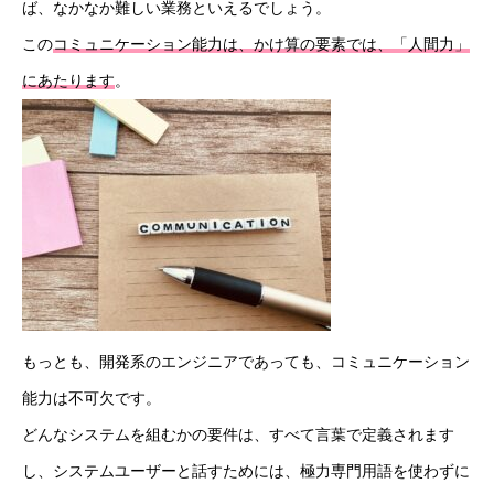
ば、なかなか難しい業務といえるでしょう。
新着情報
この
コミュニケーション能力は、かけ算の要素では、「人間力」
にあたります
。
会社概要
事業紹介
採用情報
コラム
健康企業宣言
お問い合わせ
もっとも、開発系のエンジニアであっても、コミュニケーション
能力は不可欠です。
個人情報保護方針
どんなシステムを組むかの要件は、すべて言葉で定義されます
情報セキュリティ基本方針
し、システムユーザーと話すためには、極力専門用語を使わずに