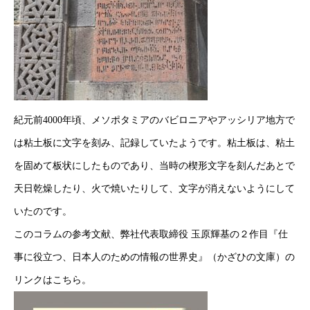
コラム
健康企業宣言
お問い合わせ
紀元前4000年頃、メソポタミアのバビロニアやアッシリア地方で
個人情報保護方針
は粘土板に文字を刻み、記録していたようです。粘土板は、粘土
情報セキュリティ基本方針
を固めて板状にしたものであり、当時の楔形文字を刻んだあとで
天日乾燥したり、火で焼いたりして、文字が消えないようにして
いたのです。
HOME
新着情報
会社概要
事業紹介
採用情報
コラム
このコラムの参考文献、弊社代表取締役 玉原輝基の２作目『仕
事に役立つ、日本人のための情報の世界史』（かざひの文庫）の
リンクは
こちら
。