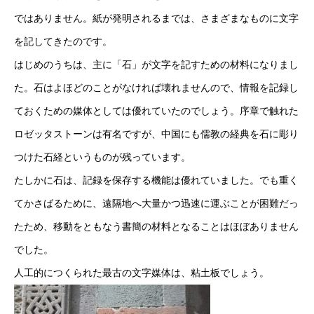
ではありません。紙が発明されるまでは、さまざまなものに文字
を記してきたのです。
はじめのうちは、主に「石」が文字を記すための材料になりまし
た。石はよほどのことがなければ壊れませんので、情報を記録し
ておくための媒体としては優れていたのでしょう。序章で触れた
ロゼッタストーンは有名ですが、中国にも儒教の経典を石に彫り
つけた石経というものが残っています。
HOME
たしかに石は、記録を保存する機能は優れていました。でも重く
てかさばるために、遠隔地へ大量かつ迅速に運ぶことが困難だっ
新着情報
たため、移動をともなう書簡の材料となることはほぼありません
会社概要
でした。
人工的につくられた最古の文字媒体は、粘土板でしょう。
事業紹介
採用情報