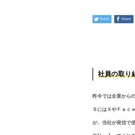
Tweet
Share
社員の取り
昨今では企業から
ＳにはＸやＦａｃ
が、当社が発信で