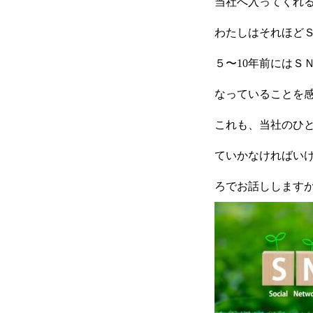
当社へ入ってくれ
わたしはそれほど
５〜10年前にはＳ
HOME
なっていることを
これも、当社のひ
新着情報
ていかなければい
ろでお話しします
会社概要
事業紹介