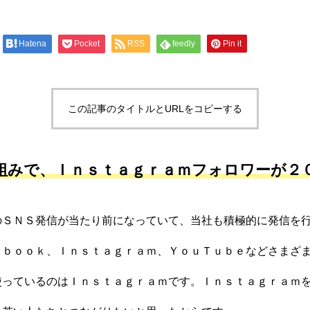
Hatena
Pocket
RSS
feedly
Pin it
この記事のタイトルとURLをコピーする
組みで、Ｉｎｓｔａｇｒａｍフォロワーが２
のＳＮＳ発信が当たり前になっていて、当社も積極的に発信を
ｅｂｏｏｋ、Ｉｎｓｔａｇｒａｍ、ＹｏｕＴｕｂｅなどさまざ
使っているのはＩｎｓｔａｇｒａｍです。Ｉｎｓｔａｇｒａｍ