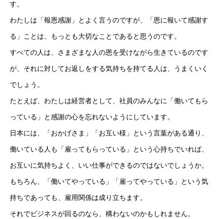
す。
事業紹介
わたしは「報恩感謝」とよく言うのですが、「恩に報いて感謝す
る」ことは、もっとも大切なことであると思うのです。
採用情報
すべての人は、さまざまな人の恩を受けながら生きているのです
コラム
が、それに対してお返しをする気持ちを持てる人は、うまくいく
でしょう。
健康企業宣言
たとえば、わたしは経営者として、社員のみんなに「働いてもら
お問い合わせ
っている」と感謝の心を忘れないようにしています。
日本には、「おかげさま」「お互い様」という言葉がある通り、
個人情報保護方針
働いている人も「雇ってもらっている」という心持ちでいれば、
情報セキュリティ基本方針
お互いに気持ちよく、いい仕事ができるのではないでしょうか。
もちろん、「働いてやっている」「雇ってやっている」という気
持ちであっても、雇用関係は成り立ちます。
HOME
新着情報
会社概要
事業紹介
採用情報
コラム
それでビジネスが回るのなら、構わないのかもしれません。