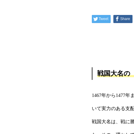
Tweet
Share
戦国大名の
1467年から14
いて実力のある支配
戦国大名は、戦に