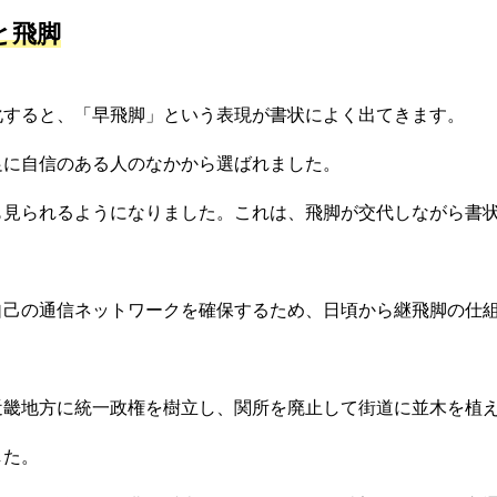
と飛脚
化すると、「早飛脚」という表現が書状によく出てきます。
事業紹介
採用情報
コラム
健康企業宣言
情報セキュリティ基本方針
足に自信のある人のなかから選ばれました。
も見られるようになりました。これは、飛脚が交代しながら書
自己の通信ネットワークを確保するため、日頃から継飛脚の仕
近畿地方に統一政権を樹立し、関所を廃止して街道に並木を植
した。