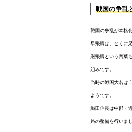
情報セキュリティ基本方針
戦国の争乱
戦国の争乱が本格
HOME
新着情報
会社概要
お問い合わせ
個人情報保護方針
早飛脚は、とくに
継飛脚という言葉
組みです。
当時の戦国大名は
ようです。
織田信長は中部・
路の整備を行いま