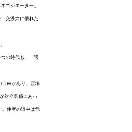
「ネゴシエーター」
で、交渉力に優れた
た。
いつの時代も、「適
の自由があり、霊場
名が対立関係にあっ
す。使者の道中は危