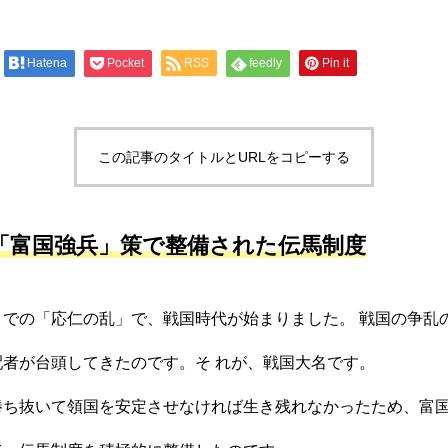
Hatena
Pocket
RSS
feedly
Pin it
この記事のタイトルとURLをコピーする
「富国強兵」策で整備された伝馬制度
77年までの「応仁の乱」で、戦国時代が始まりました。 戦国の争
者が台頭してきたのです。そ れが、戦国大名です。
勝ち抜いて領国を安定させなければ生き残れなかったため、富