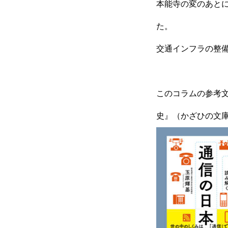
本能寺の変のあと
た。
交通インフラの整
このコラムの参考文
史』（かざひの文