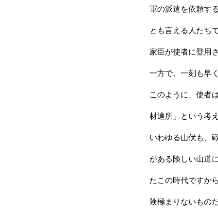
HOME
軍の派遣を依頼す
とも言える人たち
家臣が使者に登用
新着情報
一方で、一刻も早
このように、使者
会社概要
材適所」という考
いわゆる山伏も、
事業紹介
がある険しい山道に
たこの時代ですか
採用情報
険極まりないものだ