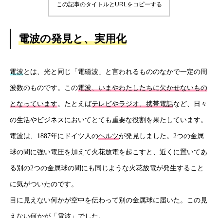
この記事のタイトルとURLをコピーする
電波の発見と、実用化
電波
とは、光と同じ「電磁波」と言われるもののなかで一定の周
波数のものです。この
電波、いまやわたしたちに欠かせないもの
となっています
。たとえば
テレビやラジオ、携帯電話
など、日々
の生活やビジネスにおいてとても重要な役割を果たしています。
電波は、1887年にドイツ人の
ヘルツ
が発見しました。2つの金属
球の間に強い電圧を加えて火花放電を起こすと、近くに置いてあ
る別の2つの金属球の間にも同じような火花放電が発生すること
に気がついたのです。
目に見えない何かが空中を伝わって別の金属球に届いた。この見
えない何かが「電波」でした。