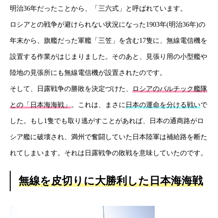
明治36年だったことから、「三六式」と呼ばれています。
ロシアとの戦争が避けられない状況になった1903年(明治36年)の
年末から、旗艦だった軍艦「三笠」を含む17隻に、無線電信機を
HOME
設置する作業がはじまりました。そのあと、見張り用の小型艦や
新着情報
陸地の見張所にも無線電信機が設置されたのです。
会社概要
そして、日露戦争の勝敗を決定づけた、
ロシアのバルチック艦隊
との「日本海海戦」
。これは、まさに
日本の運命を分ける戦い
で
事業紹介
した。もし1隻でも取り逃がすことがあれば、日本の通商路がロ
採用情報
シア艦に破壊され、満州で奮闘していた日本陸軍は補給路を断た
れてしまいます。それは日露戦争の敗戦を意味していたのです。
コラム
無線を皮切りに大勝利した日本海海戦
健康企業宣言
お問い合わせ