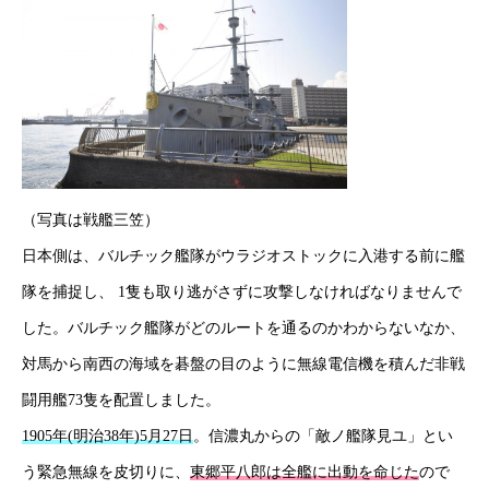
個人情報保護方針
情報セキュリティ基本方針
HOME
新着情報
会社概要
事業紹介
採用情報
コラム
（写真は戦艦三笠）
日本側は、バルチック艦隊がウラジオストックに入港する前に艦
隊を捕捉し、 1隻も取り逃がさずに攻撃しなければなりませんで
した。バルチック艦隊がどのルートを通るのかわからないなか、
対馬から南西の海域を碁盤の目のように無線電信機を積んだ非戦
闘用艦73隻を配置しました。
1905年(明治38年)5月27日
。信濃丸からの「敵ノ艦隊見ユ」とい
う緊急無線を皮切りに、
東郷平八郎は全艦に出動を命じた
ので