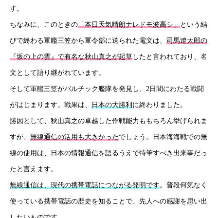
す。
ちなみに、このときの
「本日天気晴朗ナレドモ波高シ」
という結
びで終わる軍艦三笠から軍令部に送られた電文は、
司馬遼太郎の
『坂の上の雲』で有名な秋山真之が起草
したと言われており、名
文として語り継がれています。
そして軍艦三笠がバルチック艦隊を発見し、2日間にわたる戦闘
がはじまります。戦果は、
日本の大勝利
に終わりました。
勝因として、秋山真之の卓越した作戦能力ももちろん挙げられま
すが、
無線通信の活用も大きかった
でしょう。日本海海戦での無
線の使用は、日本の情報通信を語るうえで特筆すべき出来事だっ
たと言えます。
無線通信は、現代の携帯電話につながる発明です
。普段何気なく
使っている携帯電話の歴史を知ることで、先人への感謝を思い出
したいものです。