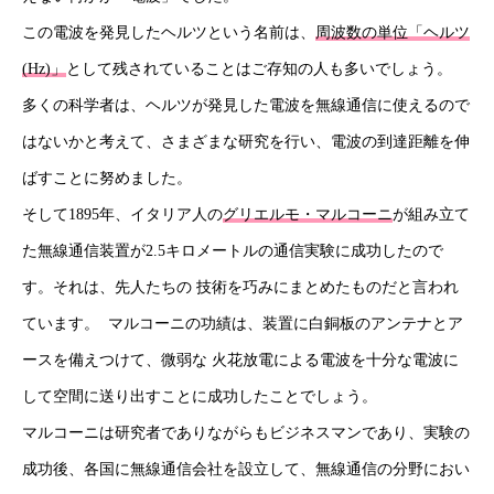
この電波を発見したヘルツという名前は、
周波数の単位「ヘルツ
(Hz)」
として残されていることはご存知の人も多いでしょう。
多くの科学者は、ヘルツが発見した電波を無線通信に使えるので
はないかと考えて、さまざまな研究を行い、電波の到達距離を伸
ばすことに努めました。
そして1895年、イタリア人の
グリエルモ・マルコーニ
が組み立て
た無線通信装置が2.5キロメートルの通信実験に成功したので
す。それは、先人たちの 技術を巧みにまとめたものだと言われ
ています。 マルコーニの功績は、装置に白銅板のアンテナとア
ースを備えつけて、微弱な 火花放電による電波を十分な電波に
して空間に送り出すことに成功したことでしょう。
マルコーニは研究者でありながらもビジネスマンであり、実験の
成功後、各国に無線通信会社を設立して、無線通信の分野におい