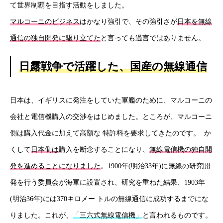
て世界制覇を目指す活動をしました。
マルコーニのビジネス
はかなり強引で、その強引さが
日本を無線
通信の独自開発に駆り立てた
と言っても過言ではありません。
日露戦争で活躍した、国産の無線通信
日本は、イギリスに発注をしていた軍艦のために、マルコーニの
会社と電信機購入の交渉をはじめました。ところが、マルコーニ
側は購入代金に加えて高額な 特許料を要求してきたのです。 か
くして
日本側は
購入を断念することになり、
無線電信機の独自開
発を進めることになりました
。1900年(明治33年)に無線の研究開
発を行う委員会が海軍に設置され、研究を重ねた結果、1903年
(明治36年)には370キロメー トルの無線通信に成功するまでにな
りました。これが、
「三六式無線電信機」
と言われるものです。