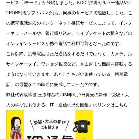
ービス「iモード」が登場しました。KDDI/沖縄セルラー電話やJ
コラム
PHONE(現ソフトバンク)も、同様のサービスで追随しました。こ
の携帯電話対応のインターネット接続サービスによって、インタ
健康企業宣言
ーネットメールや、銀行振り込み、ライブチケットの購入などの
お問い合わせ
オンラインサービスが携帯電話で利用可能となったのです。
これ以降、携帯電話はただ通話をするだけではなく、カメラ、お
個人情報保護方針
サイフケータイ、ワンセグ視聴など、さまざまな機能を搭載する
情報セキュリティ基本方針
ようになっていきます。わたしたちがいま使っている「携帯電
話」の原型がこの時期に完成していったのです。
弊社代表取締役 玉原輝基の2024年8月7日発売の新作『受験・大
HOME
新着情報
会社概要
事業紹介
採用情報
コラム
人の学びにも使える IT・通信の歴史図鑑』のリンクは
こちら
！