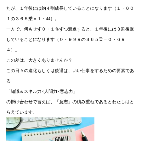
たが、１年後には約４割成長していることになります（１・００
１の３６５乗＝１・44）。
一方で、何もせず０・１％ずつ衰退すると、１年後には３割後退
していることになります（０・９９９の３６５乗＝０・６９
４）。
この差は、大きくありませんか？
この日々の進化もしくは後退は、いい仕事をするための要素であ
る
「知識＆スキル力×人間力×意志力」
HOME
の掛け合わせで言えば、「意志」の積み重ねであるとわたしはと
らえています。
新着情報
会社概要