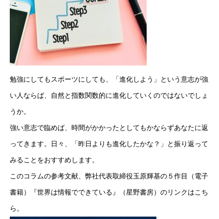
事業紹介
採用情報
コラム
健康企業宣言
勉強にしてもスポーツにしても、「進化しよう」という意志が強
い人ならば、自然と指数関数的に進化していくのではないでしょ
お問い合わせ
うか。
個人情報保護方針
強い意志で臨めば、時間がかかったとしてもかならずあなたに返
ってきます。日々、「昨日よりも進化したかな？」と振り返って
情報セキュリティ基本方針
みることをおすすめします。
このコラムの参考文献、弊社代表取締役玉原輝基の５作目（電子
書籍）『世界は情報でできている』（星野書房）のリンクは
こち
HOME
新着情報
会社概要
事業紹介
採用情報
コラム
ら
。