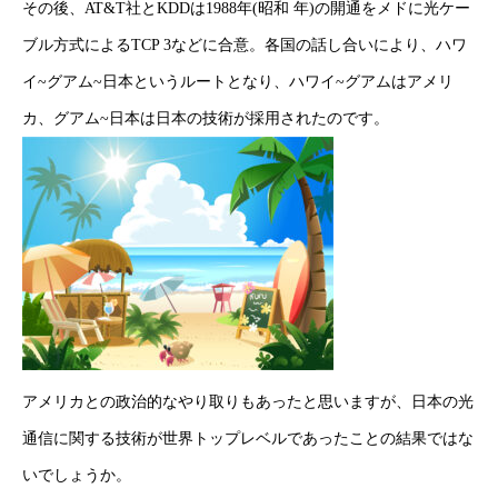
その後、AT&T社とKDDは1988年(昭和 年)の開通をメドに光ケー
ブル方式によるTCP 3などに合意。各国の話し合いにより、ハワ
イ~グアム~日本というルートとなり、ハワイ~グアムはアメリ
カ、グアム~日本は日本の技術が採用されたのです。
HOME
新着情報
会社概要
事業紹介
アメリカとの政治的なやり取りもあったと思いますが、日本の光
採用情報
通信に関する技術が世界トップレベルであったことの結果ではな
コラム
いでしょうか。