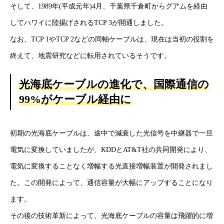
そして、1989年(平成元年)4月、千葉県千倉町からグアムを経由
健康企業宣言
してハワイに陸揚げされるTCP 3が開通しました。
お問い合わせ
なお、TCP 1やTCP 2などの同軸ケーブルは、現在は当初の役割を
終えて、地震研究などに転用されているそうです。
個人情報保護方針
光海底ケーブルの進化で、国際通信の
情報セキュリティ基本方針
99%がケーブル経由に
HOME
新着情報
会社概要
事業紹介
採用情報
コラム
初期の光海底ケーブルは、途中で減衰した光信号を中継器で一旦
電気に変換していましたが、KDDとAT&T社の共同開発により、
電気に変換することなく増幅する光直接増幅装置が開発されまし
た。この開発によって、通信容量が大幅にアップすることになり
ます。
その後の技術革新によって、光海底ケーブルの容量は飛躍的に増