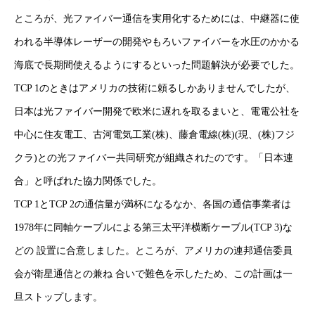
ところが、光ファイバー通信を実用化するためには、中継器に使
われる半導体レーザーの開発やもろいファイバーを水圧のかかる
海底で長期間使えるようにするといった問題解決が必要でした。
TCP 1のときはアメリカの技術に頼るしかありませんでしたが、
日本は光ファイバー開発で欧米に遅れを取るまいと、電電公社を
中心に住友電工、古河電気工業(株)、藤倉電線(株)(現、(株)フジ
クラ)との光ファイバー共同研究が組織されたのです。「日本連
合」と呼ばれた協力関係でした。
TCP 1とTCP 2の通信量が満杯になるなか、各国の通信事業者は
1978年に同軸ケーブルによる第三太平洋横断ケーブル(TCP 3)な
どの 設置に合意しました。ところが、アメリカの連邦通信委員
会が衛星通信との兼ね 合いで難色を示したため、この計画は一
旦ストップします。