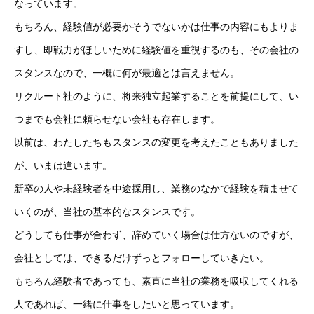
なっています。
お問い合わせ
もちろん、経験値が必要かそうでないかは仕事の内容にもよりま
個人情報保護方針
すし、即戦力がほしいために経験値を重視するのも、その会社の
スタンスなので、一概に何が最適とは言えません。
情報セキュリティ基本方針
リクルート社のように、将来独立起業することを前提にして、い
つまでも会社に頼らせない会社も存在します。
以前は、わたしたちもスタンスの変更を考えたこともありました
HOME
新着情報
会社概要
事業紹介
採用情報
コラム
が、いまは違います。
新卒の人や未経験者を中途採用し、業務のなかで経験を積ませて
いくのが、当社の基本的なスタンスです。
どうしても仕事が合わず、辞めていく場合は仕方ないのですが、
会社としては、できるだけずっとフォローしていきたい。
もちろん経験者であっても、素直に当社の業務を吸収してくれる
人であれば、一緒に仕事をしたいと思っています。