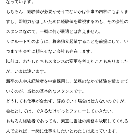
なっています。
個人情報保護方針
もちろん、経験値が必要かそうでないかは仕事の内容にもよりま
すし、即戦力がほしいために経験値を重視するのも、その会社の
情報セキュリティ基本方針
スタンスなので、一概に何が最適とは言えません。
リクルート社のように、将来独立起業することを前提にして、い
HOME
新着情報
会社概要
事業紹介
採用情報
コラム
つまでも会社に頼らせない会社も存在します。
以前は、わたしたちもスタンスの変更を考えたこともありました
が、いまは違います。
新卒の人や未経験者を中途採用し、業務のなかで経験を積ませて
いくのが、当社の基本的なスタンスです。
どうしても仕事が合わず、辞めていく場合は仕方ないのですが、
会社としては、できるだけずっとフォローしていきたい。
もちろん経験者であっても、素直に当社の業務を吸収してくれる
人であれば、一緒に仕事をしたいとわたしは思っています。