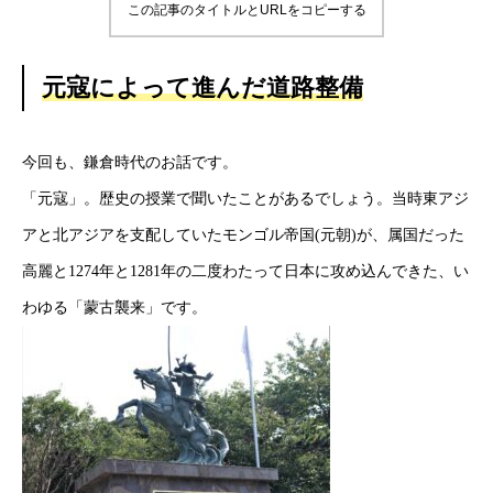
この記事のタイトルとURLをコピーする
元寇によって進んだ道路整備
今回も、鎌倉時代のお話です。
「元寇」。歴史の授業で聞いたことがあるでしょう。当時東アジ
アと北アジアを支配していたモンゴル帝国(元朝)が、属国だった
高麗と1274年と1281年の二度わたって日本に攻め込んできた、い
わゆる「蒙古襲来」です。
HOME