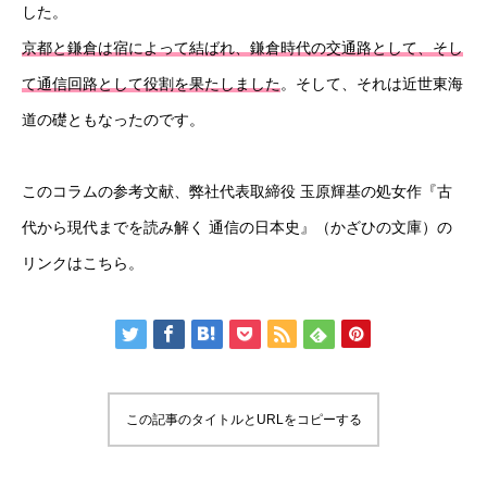
した。
京都と鎌倉は宿によって結ばれ、鎌倉時代の交通路として、そし
HOME
新着情報
会社概要
事業紹介
採用情報
コラム
て通信回路として役割を果たしました
。そして、それは近世東海
道の礎ともなったのです。
このコラムの参考文献、弊社代表取締役 玉原輝基の処女作『古
代から現代までを読み解く 通信の日本史』（かざひの文庫）の
リンクは
こちら
。
この記事のタイトルとURLをコピーする