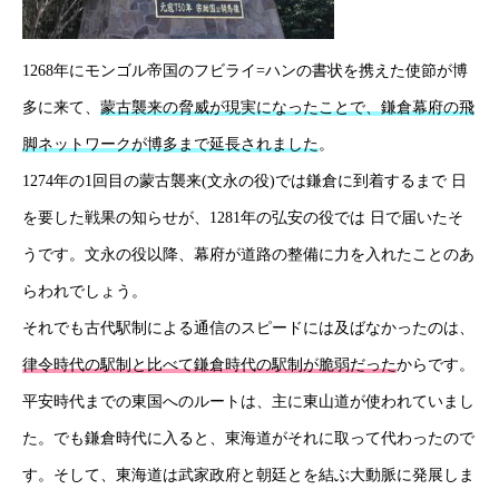
新着情報
1268年にモンゴル帝国のフビライ=ハンの書状を携えた使節が博
会社概要
多に来て、
蒙古襲来の脅威が現実になったことで、鎌倉幕府の飛
事業紹介
脚ネットワークが博多まで延長されました
。
1274年の1回目の蒙古襲来(文永の役)では鎌倉に到着するまで 日
採用情報
を要した戦果の知らせが、1281年の弘安の役では 日で届いたそ
コラム
うです。文永の役以降、幕府が道路の整備に力を入れたことのあ
らわれでしょう。
健康企業宣言
それでも古代駅制による通信のスピードには及ばなかったのは、
お問い合わせ
律令時代の駅制と比べて鎌倉時代の駅制が脆弱だった
からです。
平安時代までの東国へのルートは、主に東山道が使われていまし
個人情報保護方針
た。でも鎌倉時代に入ると、東海道がそれに取って代わったので
情報セキュリティ基本方針
す。そして、東海道は武家政府と朝廷とを結ぶ大動脈に発展しま