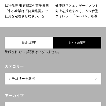
情報セキュリティ基本方針
弊社代表 玉原輝基が電子書籍
健康経営とエンゲージメント
『中小企業は「健康経営」で
向上を推進すべく、次世代型
社員を定着させなさい』を出
ウォレット「TwooCa」を導入
版しました
しました
HOME
新着情報
会社概要
事業紹介
採用情報
コラム
最近の記事
おすすめ記事
登録されている記事はございません。
カテゴリー
OPEN
アーカイブ
OPEN