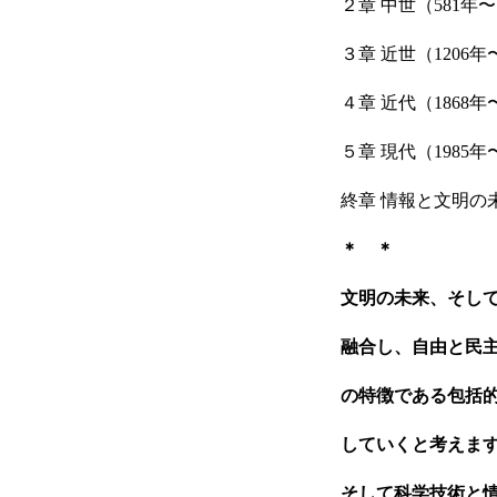
２章 中世（581年〜
３章 近世（1206年
４章 近代（1868年
５章 現代（1985年
終章 情報と文明の
＊ ＊
文明の未来、そして
HOME
融合し、自由と民
の特徴である包括
していくと考えま
新着情報
そして科学技術と情