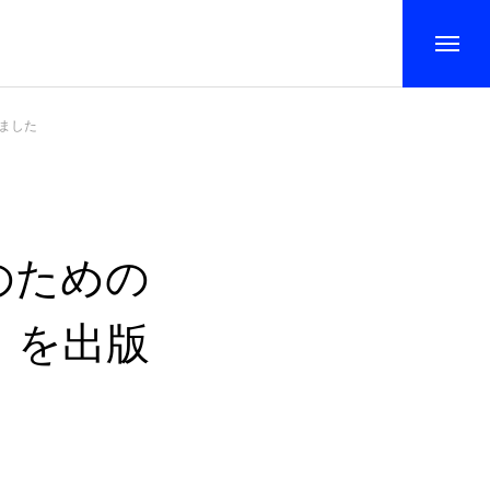
ました
のための
）を出版