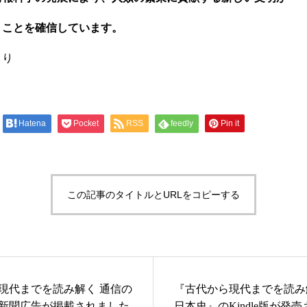
くことを確信しています。
より
Hatena
Pocket
RSS
feedly
Pin it
この記事のタイトルとURLをコピーする
現代までを読み解く 通信の
『古代から現代までを読み
新聞広告が掲載されました
日本史』のKindle版が発