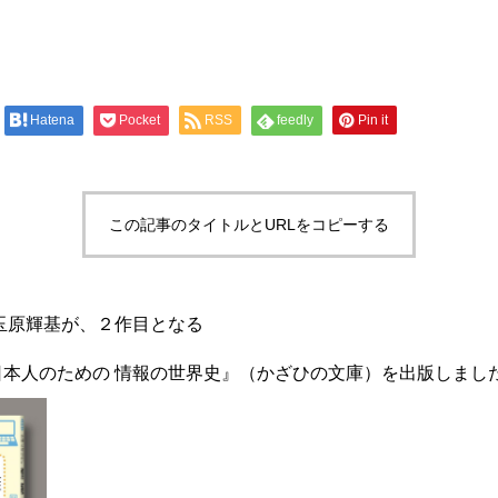
Hatena
Pocket
RSS
feedly
Pin it
この記事のタイトルとURLをコピーする
玉原輝基が、２作目となる
日本人のための 情報の世界史』（かざひの文庫）を出版しまし