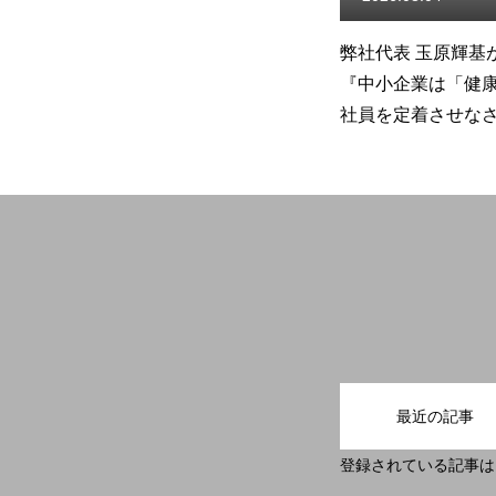
輝基が電子書籍
弊社代表 玉原輝基が電子書籍
健康経
できている』
『中小企業は「健康経営」で
向上を
社員を定着させなさい』を出
ウォレ
版しました
しまし
最近の記事
登録されている記事は