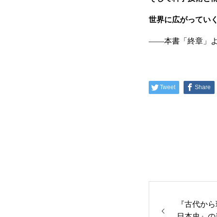
世界に広がってい
会社概要
――本書「終章」
事業紹介
Tweet
Share
採用情報
コラム
『古代から
日本史』の