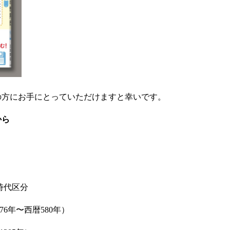
の方にお手にとっていただけますと幸いです。
から
時代区分
76年〜西暦580年）