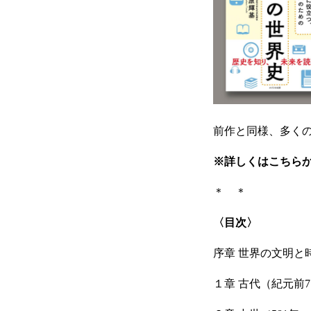
前作と同様、多く
※
詳しくはこちら
＊ ＊
〈目次〉
序章 世界の文明と
１章 古代（紀元前7