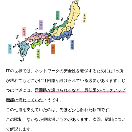
採用情報
コラム
健康企業宣言
お問い合わせ
個人情報保護方針
ITの世界では、ネットワークの安全性を確保するためには1ヵ所
情報セキュリティ基本方針
が壊れてもどこかに迂回路が設けられている必要があります。じ
つは七道には、
迂回路が設けられるなど、最低限のバックアップ
機能は備わっていた
ようです。
HOME
新着情報
会社概要
事業紹介
採用情報
コラム
この七道を支えていたのは、先ほど少し触れた駅制です。
この駅制、なかなか興味深いものがあります。次回、駅制につい
て解説します。