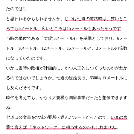
たのでは?」
と思われるかもしれませんが、
じつは七道の道路幅は、狭いとこ
ろでも6メートル、広いところは15メートルもあったそうです
。
当時の単位である「丈(約3メー トル)」を基準としており、6メー
トル、9メートル、12メートル、15メートルと、3メートルの倍数
になっていたのです。
いかに当時の政権が計画的に、かつ人工的につくったのかがわか
HOME
るのではないでしょうか。七道の総延長は、6300キロメートルに
も及んだそうです。
新着情報
時代を考えても、かなり大規模な国家事業だったと想像できます
会社概要
ね。
七道は公文書を地域の要所へ運んだルートだったので、
いまの言
事業紹介
葉で言えば 「ネットワーク」に相当するのかもしれません
。