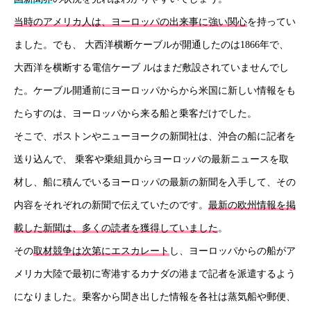
当時の
アメリカ人は、ヨーロッパの出来事に強い関心
を持ってい
ました。でも、 大西洋横断ケーブルが開通したのは1866年で、
大西洋を横断する電信ケーブ ルはまだ敷設されていませんでし
た。ケーブル開通前にヨーロッパからから米国に新しい情報をも
たらすのは、ヨーロッパから来る船と乗客だけでした。
そこで、ボストンやニューヨークの新聞社は、沖合の船に記者を
送り込んで、 乗客や乗組員からヨーロッパの最新ニュースを取
HOME
材し、船に積んでいるヨーロッパの最新の新聞を入手して、その
新着情報
内容をそれぞれの新聞で伝えていたのです。
最新の欧州情報を掲
載した新聞は、多くの読者を獲得していました
。
会社概要
その
取材競争は次第にエスカレート
し、ヨーロッパからの船がア
事業紹介
メリカ大陸で最初に寄港するカナダの港まで記者を派遣するよう
になりました。乗客から聞き出した情報を各社は蒸気船や郵便、
採用情報