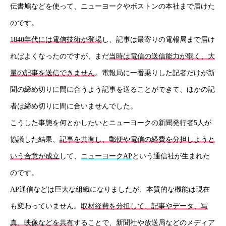
伝書鳩などを使って、ニューヨークやボストンの本社まで届けた
コラム
のです。
1840年代には電信技術が登場
し、記事は最寄りの電報局まで届け
健康企業宣言
ればよくなったのですが、まだ
当時は電信の送信能力が弱く、大
お問い合わせ
量の記事を送信できません
。電報局に一番乗りした記者だけが新
聞の締め切りに間に合うよう記事を送ることができて、ほかの記
個人情報保護方針
者は締め切りに間に合いませんでした。
情報セキュリティ基本方針
こうした事態を何とかしたいとニューヨークの新聞発行者5人が
協議した結果、
記事を共有し、郵便や電信の経費を分担しようと
いう合意が成立
して、
ニューヨークAP
という通信社が生まれた
HOME
新着情報
会社概要
事業紹介
採用情報
コラム
のです。
AP通信などは巨大な組織になりましたが、本質的な機能は現在
も変わっていません。
取材経費を分担して、記事やデータ、写
真、映像などを共有
することで、新聞社や放送局などのメディア